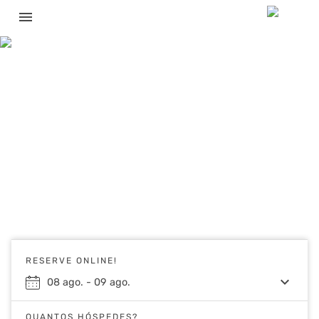
menu
RESERVE ONLINE!
keyboard_arrow_down
08
ago.
-
09
ago.
QUANTOS HÓSPEDES?