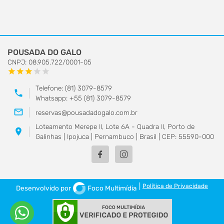
POUSADA DO GALO
CNPJ: 08.905.722/0001-05
star
star
star
star
star
Telefone: (81) 3079-8579
phone
Whatsapp: +55 (81) 3079-8579
mail_outline
reservas@pousadadogalo.com.br
Loteamento Merepe II, Lote 6A - Quadra II, Porto de
location_on
Galinhas | Ipojuca | Pernambuco | Brasil | CEP: 55590-000
|
Política de Privacidade
Desenvolvido por
Foco Multimídia