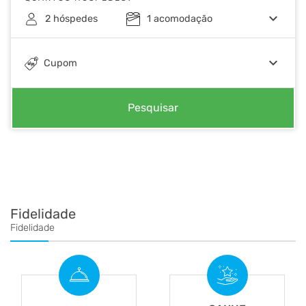
keyboard_arrow_down
2
hóspedes
1
acomodação
keyboard_arrow_down
Cupom
Pesquisar
Fidelidade
Fidelidade