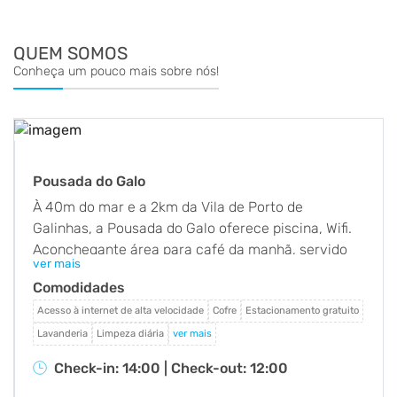
QUEM SOMOS
Conheça um pouco mais sobre nós!
Pousada do Galo
À 40m do mar e a 2km da Vila de Porto de
Galinhas, a Pousada do Galo oferece piscina, Wifi.
Aconchegante área para café da manhã, servido
ver mais
com frutas tropicais e culinária regional, além do
Comodidades
conforto e tranquilidade de nossas suítes,confira!!
Porto de Galinhas situada no município de
Acesso à internet de alta velocidade
Cofre
Estacionamento gratuito
Ipojuca,é uma das praias mais espetaculares do
Lavanderia
Limpeza diária
ver mais
Nordeste.Por suas esplêndidas belezas a praia foi
Check-in: 14:00 |
Check-out: 12:00
eleita 11 vezes consecutivas como a Melhor Praia