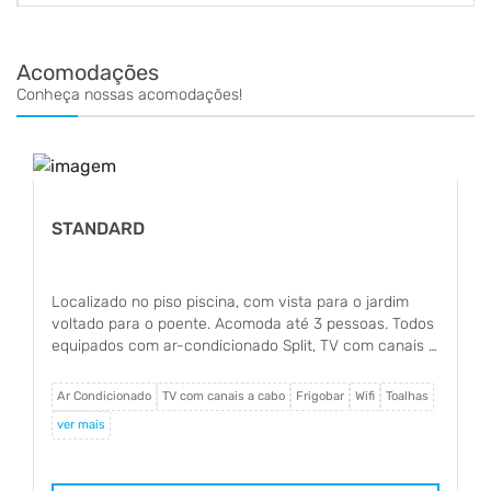
do Brasil.
Acomodações
Conheça nossas acomodações!
LUXO
piso piscina, com vista para o jardim
Luxos são compostos
o poente. Acomoda até 3 pessoas. Todos
bicama (cama baixa)
 ar-condicionado Split, TV com canais a
condicionado Split, 
 e ducha quente.
cofre e ducha quent
TV com canais a cabo
Frigobar
Wifi
Toalhas
Ar Condicionado
TV co
ver mais